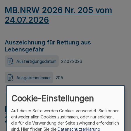
MB.NRW 2026 Nr. 205 vom
24.07.2026
Auszeichnung für Rettung aus
Lebensgefahr
Ausfertigungsdatum
22.07.2026
Ausgabennummer
205
Cookie-Einstellungen
MB.NRW 2026 Nr. 204 vom
Auf dieser Seite werden Cookies verwendet. Sie können
24.07.2026
entweder allen Cookies zustimmen, oder nur solchen,
die für die Verwendung der Seite zwingend erforderlich
sind. Hier finden Sie die
Datenschutzerklärung