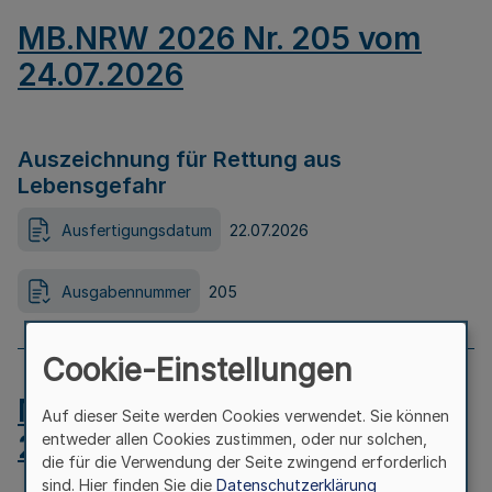
MB.NRW 2026 Nr. 205 vom
24.07.2026
Auszeichnung für Rettung aus
Lebensgefahr
Ausfertigungsdatum
22.07.2026
Ausgabennummer
205
Cookie-Einstellungen
MB.NRW 2026 Nr. 204 vom
Auf dieser Seite werden Cookies verwendet. Sie können
24.07.2026
entweder allen Cookies zustimmen, oder nur solchen,
die für die Verwendung der Seite zwingend erforderlich
sind. Hier finden Sie die
Datenschutzerklärung