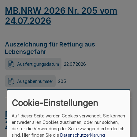
MB.NRW 2026 Nr. 205 vom
24.07.2026
Auszeichnung für Rettung aus
Lebensgefahr
Ausfertigungsdatum
22.07.2026
Ausgabennummer
205
Cookie-Einstellungen
MB.NRW 2026 Nr. 204 vom
Auf dieser Seite werden Cookies verwendet. Sie können
24.07.2026
entweder allen Cookies zustimmen, oder nur solchen,
die für die Verwendung der Seite zwingend erforderlich
sind. Hier finden Sie die
Datenschutzerklärung