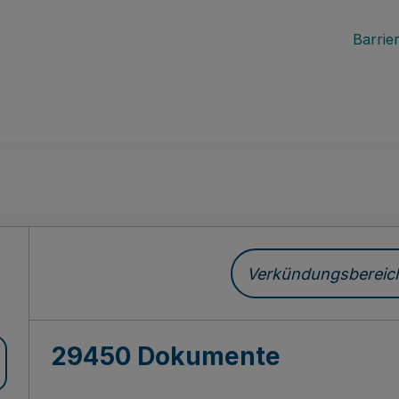
Barrier
ch
Verkündungsbereich 
29450 Dokumente