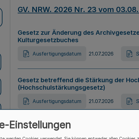
GV. NRW. 2026 Nr. 23 vom 03.08
Gesetz zur Änderung des Archivgesetze
Kulturgesetzbuches
Ausfertigungsdatum
21.07.2026
S
Gesetz betreffend die Stärkung der Hoc
(Hochschulstärkungsgesetz)
Ausfertigungsdatum
21.07.2026
S
e-Einstellungen
Gesetz zur Vermeidung von Diskriminier
(Landesantidiskriminierungsgesetz – 
ite werden Cookies verwendet. Sie können entweder allen Cookies 