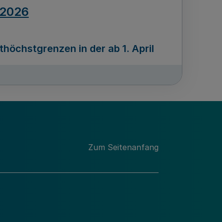
.2026
öchstgrenzen in der ab 1. April
Ausgabennummer
212
.2026
Zum Seitenanfang
programms „Mittelstand Innovativ &
gitale Prozesse
usgabennummer
211