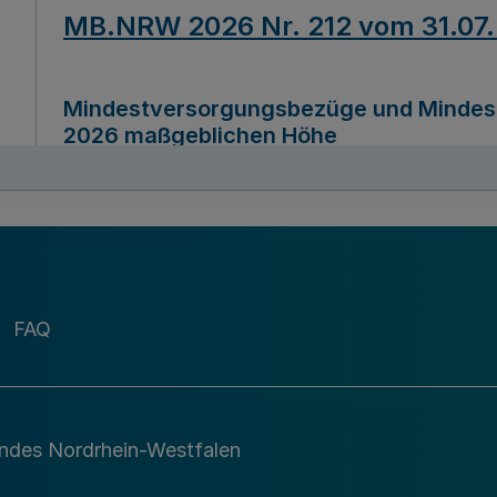
MB.NRW 2026 Nr. 212 vom 31.07
Mindestversorgungsbezüge und Mindesth
2026 maßgeblichen Höhe
Ausfertigungsdatum
22.07.2026
MB.NRW 2026 Nr. 211 vom 31.07
FAQ
Richtlinie zur Durchführung des Förder
Digital (MID)“ zum Teilprogramm MID-Di
andes Nordrhein-Westfalen
Ausfertigungsdatum
29.11.2026
A