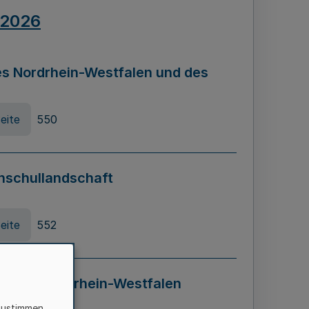
.2026
s Nordrhein-Westfalen und des
eite
550
hschullandschaft
eite
552
ung in Nordrhein-Westfalen
LADG NRW)
zustimmen,