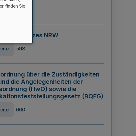
er finden Sie
eite
595
ospiel Gesetzes NRW
eite
598
ordnung über die Zuständigkeiten
und die Angelegenheiten der
sordnung (HwO) sowie die
ikationsfeststellungsgesetz (BQFG)
eite
600