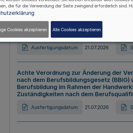
hen, die für die Verwendung der Seite zwingend erforderlich sind. Hi
Ausfertigungsdatum
21.07.2026
S
hutzerklärung
ige Cookies akzeptieren
Alle Cookies akzeptieren
Gesetz zur Änderung des Online-Casin
Ausfertigungsdatum
21.07.2026
S
Achte Verordnung zur Änderung der Ver
nach dem Berufsbildungsgesetz (BBiG) 
Berufsbildung im Rahmen der Handwerk
Zuständigkeiten nach dem Berufsqualif
Ausfertigungsdatum
21.07.2026
S