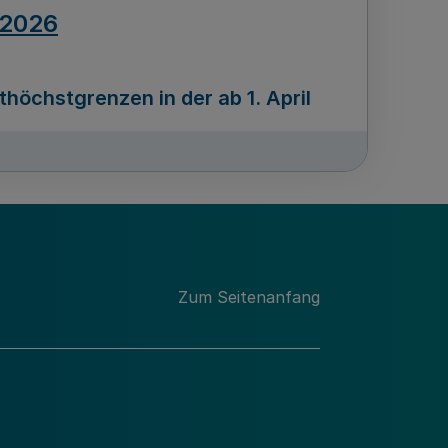
.2026
öchstgrenzen in der ab 1. April
Ausgabennummer
212
.2026
Zum Seitenanfang
programms „Mittelstand Innovativ &
gitale Prozesse
usgabennummer
211