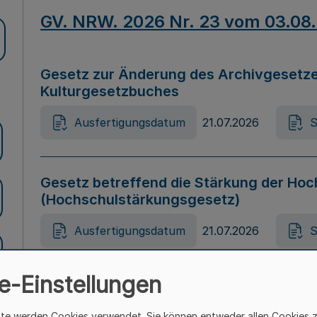
GV. NRW. 2026 Nr. 23 vom 03.08
Gesetz zur Änderung des Archivgesetze
Kulturgesetzbuches
Ausfertigungsdatum
21.07.2026
S
Gesetz betreffend die Stärkung der Hoc
(Hochschulstärkungsgesetz)
Ausfertigungsdatum
21.07.2026
S
e-Einstellungen
Gesetz zur Vermeidung von Diskriminier
(Landesantidiskriminierungsgesetz – 
ite werden Cookies verwendet. Sie können entweder allen Cookies 