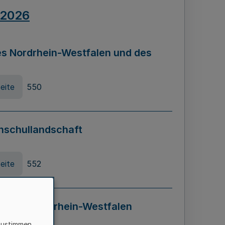
.2026
s Nordrhein-Westfalen und des
eite
550
hschullandschaft
eite
552
ung in Nordrhein-Westfalen
LADG NRW)
zustimmen,