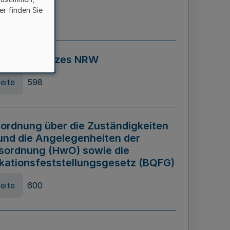
er finden Sie
eite
595
ospiel Gesetzes NRW
eite
598
ordnung über die Zuständigkeiten
und die Angelegenheiten der
sordnung (HwO) sowie die
ikationsfeststellungsgesetz (BQFG)
eite
600