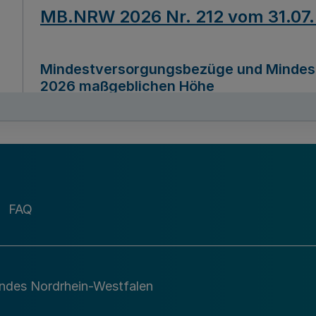
MB.NRW 2026 Nr. 212 vom 31.07
Mindestversorgungsbezüge und Mindesth
2026 maßgeblichen Höhe
Ausfertigungsdatum
22.07.2026
MB.NRW 2026 Nr. 211 vom 31.07
FAQ
Richtlinie zur Durchführung des Förder
Digital (MID)“ zum Teilprogramm MID-Di
andes Nordrhein-Westfalen
Ausfertigungsdatum
29.11.2026
A