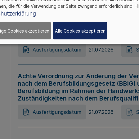
hen, die für die Verwendung der Seite zwingend erforderlich sind. Hi
Ausfertigungsdatum
21.07.2026
S
hutzerklärung
ige Cookies akzeptieren
Alle Cookies akzeptieren
Gesetz zur Änderung des Online-Casin
Ausfertigungsdatum
21.07.2026
S
Achte Verordnung zur Änderung der Ver
nach dem Berufsbildungsgesetz (BBiG) 
Berufsbildung im Rahmen der Handwerk
Zuständigkeiten nach dem Berufsqualif
Ausfertigungsdatum
21.07.2026
S