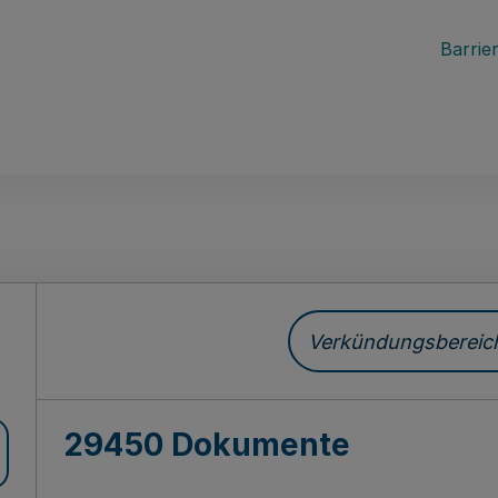
Barrier
ch
Verkündungsbereich 
29450 Dokumente