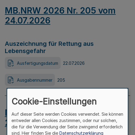
MB.NRW 2026 Nr. 205 vom
24.07.2026
Auszeichnung für Rettung aus
Lebensgefahr
Ausfertigungsdatum
22.07.2026
Ausgabennummer
205
Cookie-Einstellungen
MB.NRW 2026 Nr. 204 vom
Auf dieser Seite werden Cookies verwendet. Sie können
24.07.2026
entweder allen Cookies zustimmen, oder nur solchen,
die für die Verwendung der Seite zwingend erforderlich
sind. Hier finden Sie die
Datenschutzerklärung