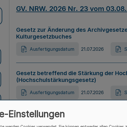
GV. NRW. 2026 Nr. 23 vom 03.08
Gesetz zur Änderung des Archivgesetze
Kulturgesetzbuches
Ausfertigungsdatum
21.07.2026
S
Gesetz betreffend die Stärkung der Hoc
(Hochschulstärkungsgesetz)
Ausfertigungsdatum
21.07.2026
S
e-Einstellungen
Gesetz zur Vermeidung von Diskriminier
(Landesantidiskriminierungsgesetz – 
ite werden Cookies verwendet. Sie können entweder allen Cookies 