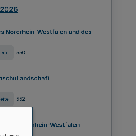
.2026
s Nordrhein-Westfalen und des
eite
550
hschullandschaft
eite
552
ung in Nordrhein-Westfalen
LADG NRW)
zustimmen,