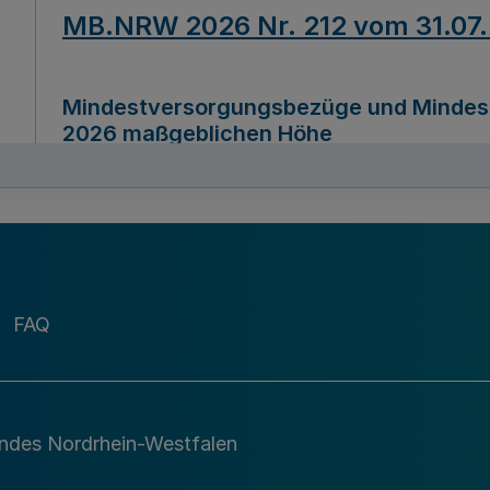
MB.NRW 2026 Nr. 212 vom 31.07
Mindestversorgungsbezüge und Mindesth
2026 maßgeblichen Höhe
Ausfertigungsdatum
22.07.2026
MB.NRW 2026 Nr. 211 vom 31.07
FAQ
Richtlinie zur Durchführung des Förder
Digital (MID)“ zum Teilprogramm MID-Di
andes Nordrhein-Westfalen
Ausfertigungsdatum
29.11.2026
A