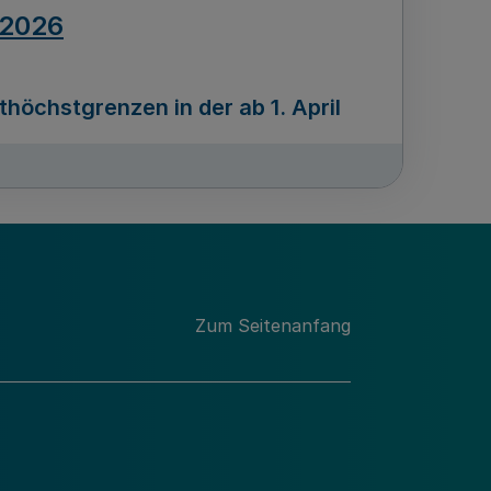
.2026
öchstgrenzen in der ab 1. April
Ausgabennummer
212
.2026
Zum Seitenanfang
programms „Mittelstand Innovativ &
gitale Prozesse
usgabennummer
211