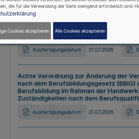
hen, die für die Verwendung der Seite zwingend erforderlich sind. Hi
Ausfertigungsdatum
21.07.2026
S
hutzerklärung
ige Cookies akzeptieren
Alle Cookies akzeptieren
Gesetz zur Änderung des Online-Casin
Ausfertigungsdatum
21.07.2026
S
Achte Verordnung zur Änderung der Ver
nach dem Berufsbildungsgesetz (BBiG) 
Berufsbildung im Rahmen der Handwerk
Zuständigkeiten nach dem Berufsqualif
Ausfertigungsdatum
21.07.2026
S