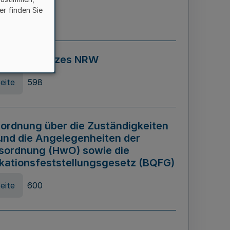
er finden Sie
eite
595
ospiel Gesetzes NRW
eite
598
ordnung über die Zuständigkeiten
und die Angelegenheiten der
sordnung (HwO) sowie die
ikationsfeststellungsgesetz (BQFG)
eite
600