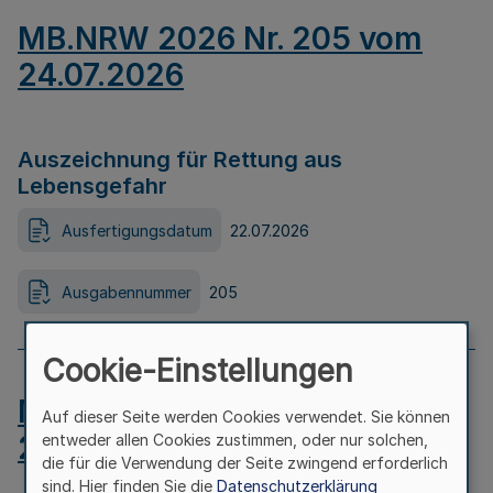
MB.NRW 2026 Nr. 205 vom
24.07.2026
Auszeichnung für Rettung aus
Lebensgefahr
Ausfertigungsdatum
22.07.2026
Ausgabennummer
205
Cookie-Einstellungen
MB.NRW 2026 Nr. 204 vom
Auf dieser Seite werden Cookies verwendet. Sie können
24.07.2026
entweder allen Cookies zustimmen, oder nur solchen,
die für die Verwendung der Seite zwingend erforderlich
sind. Hier finden Sie die
Datenschutzerklärung