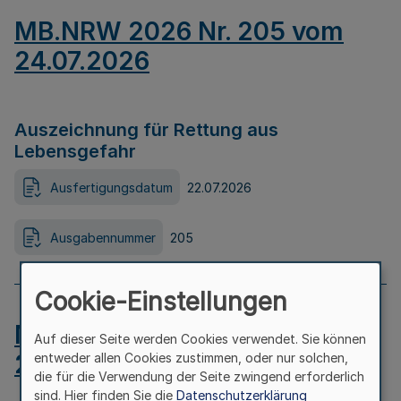
MB.NRW 2026 Nr. 205 vom
24.07.2026
Auszeichnung für Rettung aus
Lebensgefahr
Ausfertigungsdatum
22.07.2026
Ausgabennummer
205
Cookie-Einstellungen
MB.NRW 2026 Nr. 204 vom
Auf dieser Seite werden Cookies verwendet. Sie können
24.07.2026
entweder allen Cookies zustimmen, oder nur solchen,
die für die Verwendung der Seite zwingend erforderlich
sind. Hier finden Sie die
Datenschutzerklärung