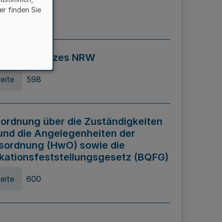
er finden Sie
eite
595
ospiel Gesetzes NRW
eite
598
ordnung über die Zuständigkeiten
und die Angelegenheiten der
sordnung (HwO) sowie die
ikationsfeststellungsgesetz (BQFG)
eite
600