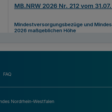
MB.NRW 2026 Nr. 212 vom 31.07
Mindestversorgungsbezüge und Mindesth
2026 maßgeblichen Höhe
Ausfertigungsdatum
22.07.2026
MB.NRW 2026 Nr. 211 vom 31.07
FAQ
Richtlinie zur Durchführung des Förder
Digital (MID)“ zum Teilprogramm MID-Di
andes Nordrhein-Westfalen
Ausfertigungsdatum
29.11.2026
A