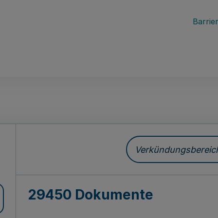
Barrier
ch
Verkündungsbereich 
29450 Dokumente