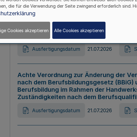
hen, die für die Verwendung der Seite zwingend erforderlich sind. Hi
Ausfertigungsdatum
21.07.2026
S
hutzerklärung
ige Cookies akzeptieren
Alle Cookies akzeptieren
Gesetz zur Änderung des Online-Casin
Ausfertigungsdatum
21.07.2026
S
Achte Verordnung zur Änderung der Ver
nach dem Berufsbildungsgesetz (BBiG) 
Berufsbildung im Rahmen der Handwerk
Zuständigkeiten nach dem Berufsqualif
Ausfertigungsdatum
21.07.2026
S