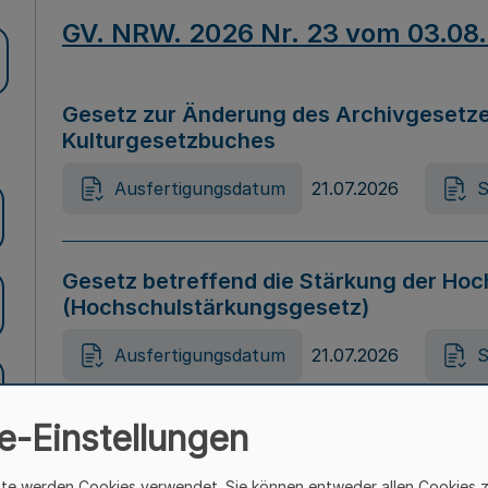
GV. NRW. 2026 Nr. 23 vom 03.08
Gesetz zur Änderung des Archivgesetze
Kulturgesetzbuches
Ausfertigungsdatum
21.07.2026
S
Gesetz betreffend die Stärkung der Hoc
(Hochschulstärkungsgesetz)
Ausfertigungsdatum
21.07.2026
S
e-Einstellungen
Gesetz zur Vermeidung von Diskriminier
(Landesantidiskriminierungsgesetz – 
ite werden Cookies verwendet. Sie können entweder allen Cookies 