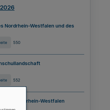
.2026
s Nordrhein-Westfalen und des
eite
550
hschullandschaft
eite
552
ung in Nordrhein-Westfalen
LADG NRW)
zustimmen,