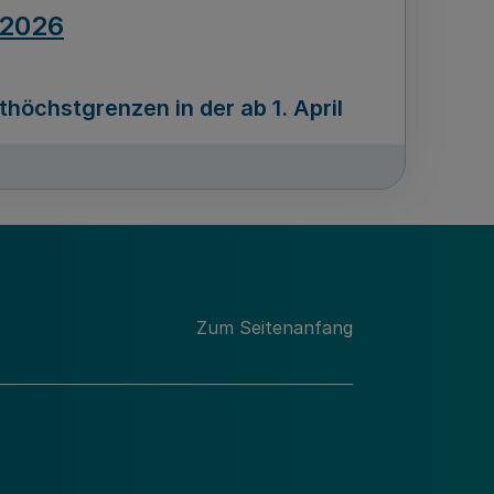
.2026
öchstgrenzen in der ab 1. April
Ausgabennummer
212
.2026
Zum Seitenanfang
programms „Mittelstand Innovativ &
gitale Prozesse
usgabennummer
211