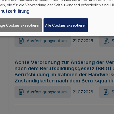
hen, die für die Verwendung der Seite zwingend erforderlich sind. Hi
Ausfertigungsdatum
21.07.2026
S
hutzerklärung
ige Cookies akzeptieren
Alle Cookies akzeptieren
Gesetz zur Änderung des Online-Casin
Ausfertigungsdatum
21.07.2026
S
Achte Verordnung zur Änderung der Ver
nach dem Berufsbildungsgesetz (BBiG) 
Berufsbildung im Rahmen der Handwerk
Zuständigkeiten nach dem Berufsqualif
Ausfertigungsdatum
21.07.2026
S