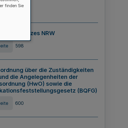
er finden Sie
eite
595
ospiel Gesetzes NRW
eite
598
ordnung über die Zuständigkeiten
und die Angelegenheiten der
sordnung (HwO) sowie die
ikationsfeststellungsgesetz (BQFG)
eite
600