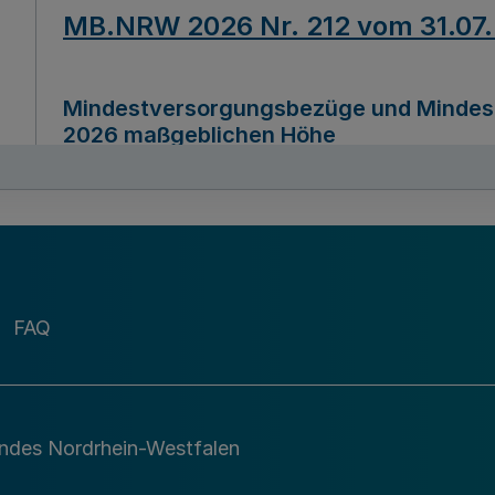
MB.NRW 2026 Nr. 212 vom 31.07
Mindestversorgungsbezüge und Mindesth
2026 maßgeblichen Höhe
Ausfertigungsdatum
22.07.2026
MB.NRW 2026 Nr. 211 vom 31.07
FAQ
Richtlinie zur Durchführung des Förder
Digital (MID)“ zum Teilprogramm MID-Di
andes Nordrhein-Westfalen
Ausfertigungsdatum
29.11.2026
A