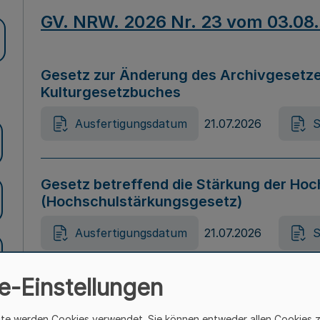
GV. NRW. 2026 Nr. 23 vom 03.08
Gesetz zur Änderung des Archivgesetze
Kulturgesetzbuches
Ausfertigungsdatum
21.07.2026
S
Gesetz betreffend die Stärkung der Hoc
(Hochschulstärkungsgesetz)
Ausfertigungsdatum
21.07.2026
S
e-Einstellungen
Gesetz zur Vermeidung von Diskriminier
(Landesantidiskriminierungsgesetz – 
ite werden Cookies verwendet. Sie können entweder allen Cookies 