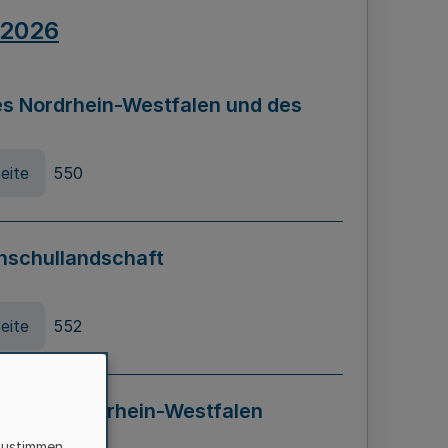
.2026
s Nordrhein-Westfalen und des
eite
550
hschullandschaft
eite
552
ung in Nordrhein-Westfalen
LADG NRW)
zustimmen,