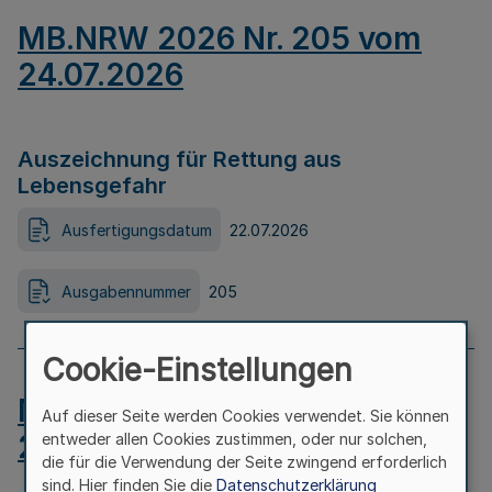
MB.NRW 2026 Nr. 205 vom
24.07.2026
Auszeichnung für Rettung aus
Lebensgefahr
Ausfertigungsdatum
22.07.2026
Ausgabennummer
205
Cookie-Einstellungen
MB.NRW 2026 Nr. 204 vom
Auf dieser Seite werden Cookies verwendet. Sie können
24.07.2026
entweder allen Cookies zustimmen, oder nur solchen,
die für die Verwendung der Seite zwingend erforderlich
sind. Hier finden Sie die
Datenschutzerklärung