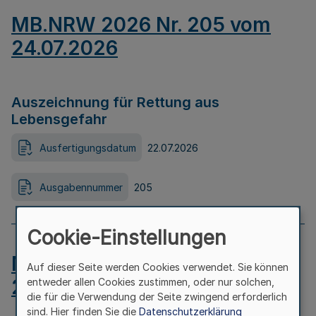
MB.NRW 2026 Nr. 205 vom
24.07.2026
Auszeichnung für Rettung aus
Lebensgefahr
Ausfertigungsdatum
22.07.2026
Ausgabennummer
205
Cookie-Einstellungen
MB.NRW 2026 Nr. 204 vom
Auf dieser Seite werden Cookies verwendet. Sie können
24.07.2026
entweder allen Cookies zustimmen, oder nur solchen,
die für die Verwendung der Seite zwingend erforderlich
sind. Hier finden Sie die
Datenschutzerklärung