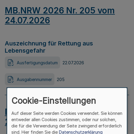
MB.NRW 2026 Nr. 205 vom
24.07.2026
Auszeichnung für Rettung aus
Lebensgefahr
Ausfertigungsdatum
22.07.2026
Ausgabennummer
205
Cookie-Einstellungen
MB.NRW 2026 Nr. 204 vom
Auf dieser Seite werden Cookies verwendet. Sie können
24.07.2026
entweder allen Cookies zustimmen, oder nur solchen,
die für die Verwendung der Seite zwingend erforderlich
sind. Hier finden Sie die
Datenschutzerklärung