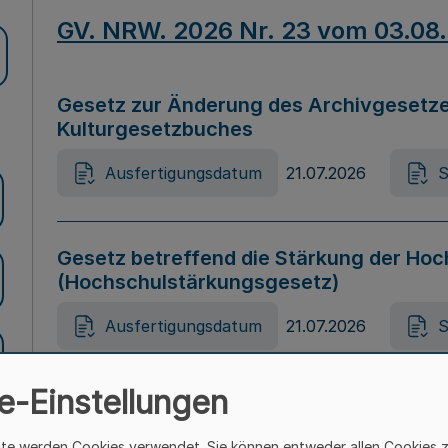
GV. NRW. 2026 Nr. 23 vom 03.08
Gesetz zur Änderung des Archivgesetze
Kulturgesetzbuches
Ausfertigungsdatum
21.07.2026
S
Gesetz betreffend die Stärkung der Hoc
(Hochschulstärkungsgesetz)
Ausfertigungsdatum
21.07.2026
S
e-Einstellungen
Gesetz zur Vermeidung von Diskriminier
(Landesantidiskriminierungsgesetz – 
ite werden Cookies verwendet. Sie können entweder allen Cookies 