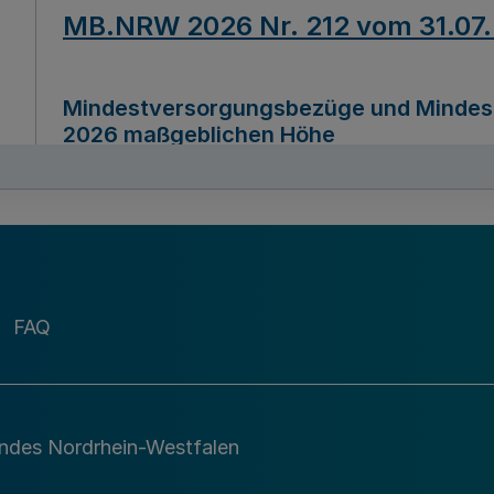
MB.NRW 2026 Nr. 212 vom 31.07
Mindestversorgungsbezüge und Mindesth
2026 maßgeblichen Höhe
Ausfertigungsdatum
22.07.2026
MB.NRW 2026 Nr. 211 vom 31.07
FAQ
Richtlinie zur Durchführung des Förder
Digital (MID)“ zum Teilprogramm MID-Di
andes Nordrhein-Westfalen
Ausfertigungsdatum
29.11.2026
A