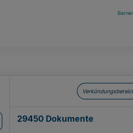
Barrier
ch
Verkündungsbereich 
29450 Dokumente