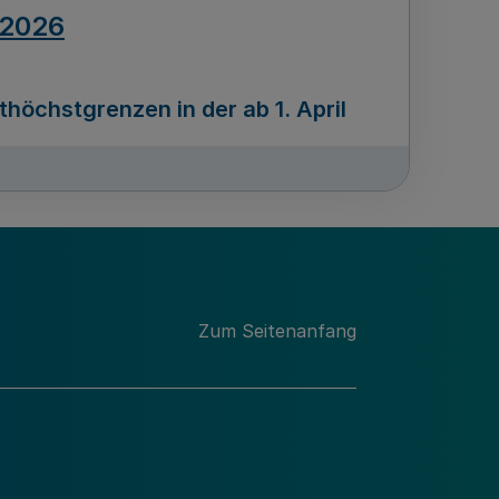
.2026
öchstgrenzen in der ab 1. April
Ausgabennummer
212
.2026
Zum Seitenanfang
programms „Mittelstand Innovativ &
gitale Prozesse
usgabennummer
211