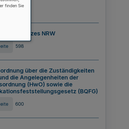
er finden Sie
eite
595
ospiel Gesetzes NRW
eite
598
ordnung über die Zuständigkeiten
und die Angelegenheiten der
sordnung (HwO) sowie die
ikationsfeststellungsgesetz (BQFG)
eite
600