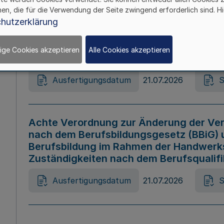
hen, die für die Verwendung der Seite zwingend erforderlich sind. Hi
Ausfertigungsdatum
21.07.2026
S
hutzerklärung
ige Cookies akzeptieren
Alle Cookies akzeptieren
Gesetz zur Änderung des Online-Casin
Ausfertigungsdatum
21.07.2026
S
Achte Verordnung zur Änderung der Ver
nach dem Berufsbildungsgesetz (BBiG) 
Berufsbildung im Rahmen der Handwerk
Zuständigkeiten nach dem Berufsqualif
Ausfertigungsdatum
21.07.2026
S