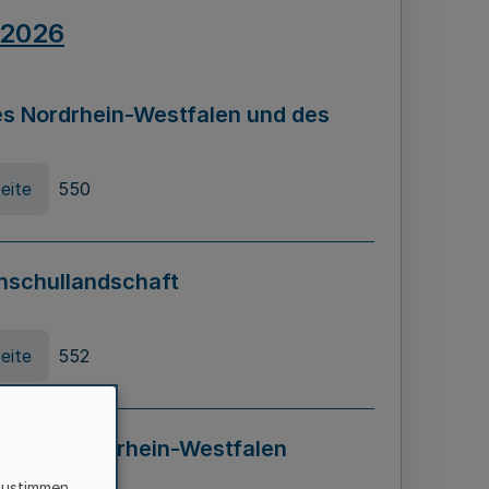
.2026
s Nordrhein-Westfalen und des
eite
550
hschullandschaft
eite
552
ung in Nordrhein-Westfalen
LADG NRW)
zustimmen,