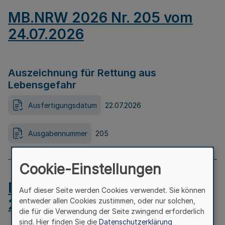
MB.NRW 2026 Nr. 205 vom
24.07.2026
Auszeichnung für Rettung aus
Lebensgefahr
Ausfertigungsdatum
22.07.2026
Ausgabennummer
205
Cookie-Einstellungen
MB.NRW 2026 Nr. 204 vom
Auf dieser Seite werden Cookies verwendet. Sie können
24.07.2026
entweder allen Cookies zustimmen, oder nur solchen,
die für die Verwendung der Seite zwingend erforderlich
sind. Hier finden Sie die
Datenschutzerklärung