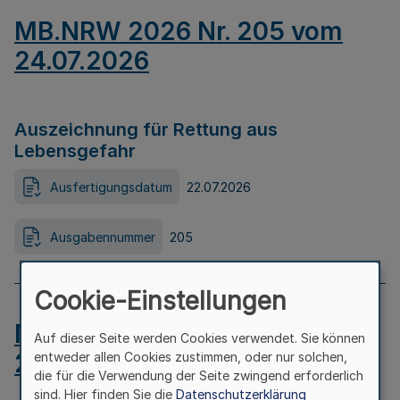
MB.NRW 2026 Nr. 205 vom
24.07.2026
Auszeichnung für Rettung aus
Lebensgefahr
Ausfertigungsdatum
22.07.2026
Ausgabennummer
205
Cookie-Einstellungen
MB.NRW 2026 Nr. 204 vom
Auf dieser Seite werden Cookies verwendet. Sie können
24.07.2026
entweder allen Cookies zustimmen, oder nur solchen,
die für die Verwendung der Seite zwingend erforderlich
sind. Hier finden Sie die
Datenschutzerklärung