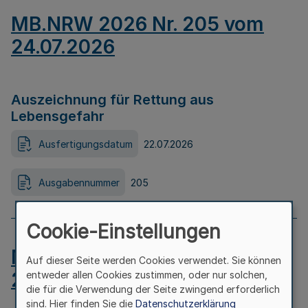
MB.NRW 2026 Nr. 205 vom
24.07.2026
Auszeichnung für Rettung aus
Lebensgefahr
Ausfertigungsdatum
22.07.2026
Ausgabennummer
205
Cookie-Einstellungen
MB.NRW 2026 Nr. 204 vom
Auf dieser Seite werden Cookies verwendet. Sie können
24.07.2026
entweder allen Cookies zustimmen, oder nur solchen,
die für die Verwendung der Seite zwingend erforderlich
sind. Hier finden Sie die
Datenschutzerklärung