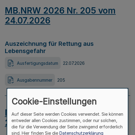
MB.NRW 2026 Nr. 205 vom
24.07.2026
Auszeichnung für Rettung aus
Lebensgefahr
Ausfertigungsdatum
22.07.2026
Ausgabennummer
205
Cookie-Einstellungen
MB.NRW 2026 Nr. 204 vom
Auf dieser Seite werden Cookies verwendet. Sie können
24.07.2026
entweder allen Cookies zustimmen, oder nur solchen,
die für die Verwendung der Seite zwingend erforderlich
sind. Hier finden Sie die
Datenschutzerklärung