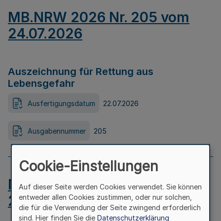
MB.NRW 2026 Nr. 205 vom
24.07.2026
Auszeichnung für Rettung aus
Lebensgefahr
Ausfertigungsdatum
22.07.2026
Ausgabennummer
205
Cookie-Einstellungen
MB.NRW 2026 Nr. 204 vom
Auf dieser Seite werden Cookies verwendet. Sie können
24.07.2026
entweder allen Cookies zustimmen, oder nur solchen,
die für die Verwendung der Seite zwingend erforderlich
sind. Hier finden Sie die
Datenschutzerklärung