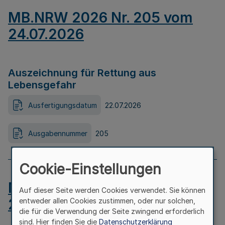
MB.NRW 2026 Nr. 205 vom
24.07.2026
Auszeichnung für Rettung aus
Lebensgefahr
Ausfertigungsdatum
22.07.2026
Ausgabennummer
205
Cookie-Einstellungen
MB.NRW 2026 Nr. 204 vom
Auf dieser Seite werden Cookies verwendet. Sie können
24.07.2026
entweder allen Cookies zustimmen, oder nur solchen,
die für die Verwendung der Seite zwingend erforderlich
sind. Hier finden Sie die
Datenschutzerklärung