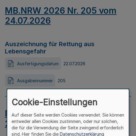
MB.NRW 2026 Nr. 205 vom
24.07.2026
Auszeichnung für Rettung aus
Lebensgefahr
Ausfertigungsdatum
22.07.2026
Ausgabennummer
205
Cookie-Einstellungen
MB.NRW 2026 Nr. 204 vom
Auf dieser Seite werden Cookies verwendet. Sie können
24.07.2026
entweder allen Cookies zustimmen, oder nur solchen,
die für die Verwendung der Seite zwingend erforderlich
sind. Hier finden Sie die
Datenschutzerklärung