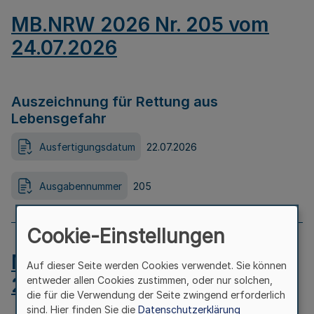
MB.NRW 2026 Nr. 205 vom
24.07.2026
Auszeichnung für Rettung aus
Lebensgefahr
Ausfertigungsdatum
22.07.2026
Ausgabennummer
205
Cookie-Einstellungen
MB.NRW 2026 Nr. 204 vom
Auf dieser Seite werden Cookies verwendet. Sie können
24.07.2026
entweder allen Cookies zustimmen, oder nur solchen,
die für die Verwendung der Seite zwingend erforderlich
sind. Hier finden Sie die
Datenschutzerklärung