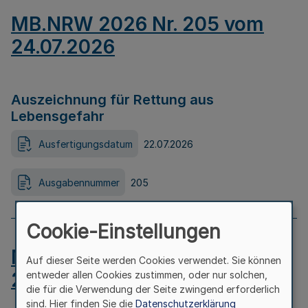
MB.NRW 2026 Nr. 205 vom
24.07.2026
Auszeichnung für Rettung aus
Lebensgefahr
Ausfertigungsdatum
22.07.2026
Ausgabennummer
205
Cookie-Einstellungen
MB.NRW 2026 Nr. 204 vom
Auf dieser Seite werden Cookies verwendet. Sie können
24.07.2026
entweder allen Cookies zustimmen, oder nur solchen,
die für die Verwendung der Seite zwingend erforderlich
sind. Hier finden Sie die
Datenschutzerklärung