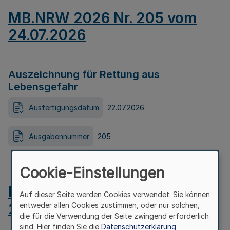
MB.NRW 2026 Nr. 205 vom
24.07.2026
Auszeichnung für Rettung aus
Lebensgefahr
Ausfertigungsdatum
22.07.2026
Ausgabennummer
205
Cookie-Einstellungen
MB.NRW 2026 Nr. 204 vom
Auf dieser Seite werden Cookies verwendet. Sie können
24.07.2026
entweder allen Cookies zustimmen, oder nur solchen,
die für die Verwendung der Seite zwingend erforderlich
sind. Hier finden Sie die
Datenschutzerklärung