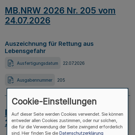
MB.NRW 2026 Nr. 205 vom
24.07.2026
Auszeichnung für Rettung aus
Lebensgefahr
Ausfertigungsdatum
22.07.2026
Ausgabennummer
205
Cookie-Einstellungen
MB.NRW 2026 Nr. 204 vom
Auf dieser Seite werden Cookies verwendet. Sie können
24.07.2026
entweder allen Cookies zustimmen, oder nur solchen,
die für die Verwendung der Seite zwingend erforderlich
sind. Hier finden Sie die
Datenschutzerklärung