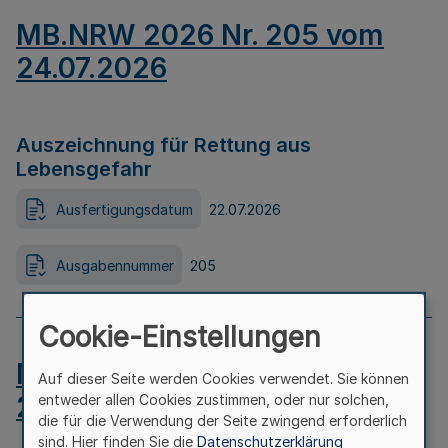
MB.NRW 2026 Nr. 205 vom
24.07.2026
Auszeichnung für Rettung aus
Lebensgefahr
Ausfertigungsdatum
22.07.2026
Ausgabennummer
205
Cookie-Einstellungen
MB.NRW 2026 Nr. 204 vom
Auf dieser Seite werden Cookies verwendet. Sie können
24.07.2026
entweder allen Cookies zustimmen, oder nur solchen,
die für die Verwendung der Seite zwingend erforderlich
sind. Hier finden Sie die
Datenschutzerklärung