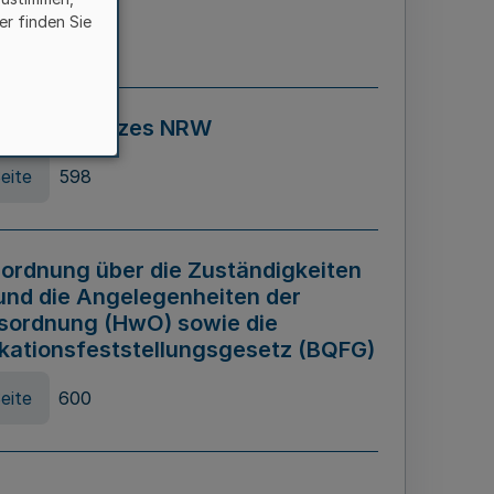
er finden Sie
eite
595
ospiel Gesetzes NRW
eite
598
ordnung über die Zuständigkeiten
und die Angelegenheiten der
sordnung (HwO) sowie die
ikationsfeststellungsgesetz (BQFG)
eite
600