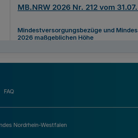
MB.NRW 2026 Nr. 212 vom 31.07
Mindestversorgungsbezüge und Mindesth
2026 maßgeblichen Höhe
Ausfertigungsdatum
22.07.2026
MB.NRW 2026 Nr. 211 vom 31.07
FAQ
Richtlinie zur Durchführung des Förder
Digital (MID)“ zum Teilprogramm MID-Di
andes Nordrhein-Westfalen
Ausfertigungsdatum
29.11.2026
A