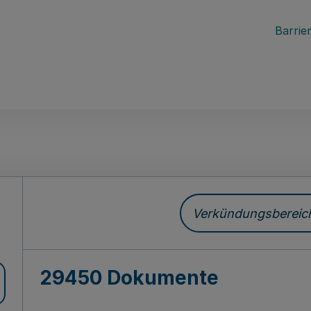
Barrier
ch
Verkündungsbereich 
29450 Dokumente