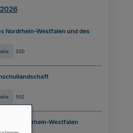
.2026
s Nordrhein-Westfalen und des
eite
550
hschullandschaft
eite
552
ung in Nordrhein-Westfalen
LADG NRW)
zustimmen,