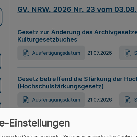
GV. NRW. 2026 Nr. 23 vom 03.08
Gesetz zur Änderung des Archivgesetze
Kulturgesetzbuches
Ausfertigungsdatum
21.07.2026
S
Gesetz betreffend die Stärkung der Hoc
(Hochschulstärkungsgesetz)
Ausfertigungsdatum
21.07.2026
S
e-Einstellungen
Gesetz zur Vermeidung von Diskriminier
(Landesantidiskriminierungsgesetz – 
ite werden Cookies verwendet. Sie können entweder allen Cookies 