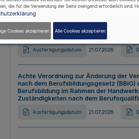
hen, die für die Verwendung der Seite zwingend erforderlich sind. Hi
Ausfertigungsdatum
21.07.2026
S
hutzerklärung
ige Cookies akzeptieren
Alle Cookies akzeptieren
Gesetz zur Änderung des Online-Casin
Ausfertigungsdatum
21.07.2026
S
Achte Verordnung zur Änderung der Ver
nach dem Berufsbildungsgesetz (BBiG) 
Berufsbildung im Rahmen der Handwerk
Zuständigkeiten nach dem Berufsqualif
Ausfertigungsdatum
21.07.2026
S