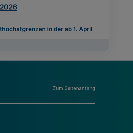
.2026
öchstgrenzen in der ab 1. April
Ausgabennummer
212
.2026
Zum Seitenanfang
programms „Mittelstand Innovativ &
gitale Prozesse
usgabennummer
211