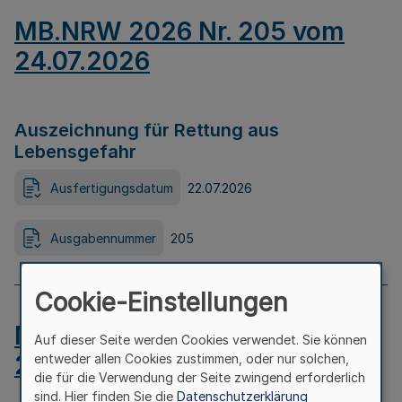
MB.NRW 2026 Nr. 205 vom
24.07.2026
Auszeichnung für Rettung aus
Lebensgefahr
Ausfertigungsdatum
22.07.2026
Ausgabennummer
205
Cookie-Einstellungen
MB.NRW 2026 Nr. 204 vom
Auf dieser Seite werden Cookies verwendet. Sie können
24.07.2026
entweder allen Cookies zustimmen, oder nur solchen,
die für die Verwendung der Seite zwingend erforderlich
sind. Hier finden Sie die
Datenschutzerklärung