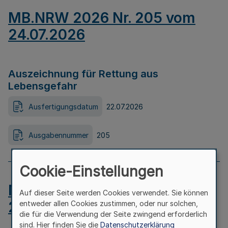
MB.NRW 2026 Nr. 205 vom
24.07.2026
Auszeichnung für Rettung aus
Lebensgefahr
Ausfertigungsdatum
22.07.2026
Ausgabennummer
205
Cookie-Einstellungen
MB.NRW 2026 Nr. 204 vom
Auf dieser Seite werden Cookies verwendet. Sie können
24.07.2026
entweder allen Cookies zustimmen, oder nur solchen,
die für die Verwendung der Seite zwingend erforderlich
sind. Hier finden Sie die
Datenschutzerklärung