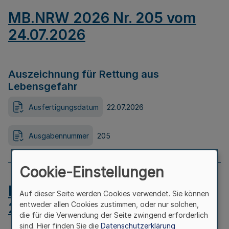
MB.NRW 2026 Nr. 205 vom
24.07.2026
Auszeichnung für Rettung aus
Lebensgefahr
Ausfertigungsdatum
22.07.2026
Ausgabennummer
205
Cookie-Einstellungen
MB.NRW 2026 Nr. 204 vom
Auf dieser Seite werden Cookies verwendet. Sie können
24.07.2026
entweder allen Cookies zustimmen, oder nur solchen,
die für die Verwendung der Seite zwingend erforderlich
sind. Hier finden Sie die
Datenschutzerklärung