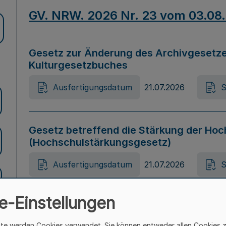
GV. NRW. 2026 Nr. 23 vom 03.08
Gesetz zur Änderung des Archivgesetze
Kulturgesetzbuches
Ausfertigungsdatum
21.07.2026
S
Gesetz betreffend die Stärkung der Hoc
(Hochschulstärkungsgesetz)
Ausfertigungsdatum
21.07.2026
S
e-Einstellungen
Gesetz zur Vermeidung von Diskriminier
(Landesantidiskriminierungsgesetz – 
ite werden Cookies verwendet. Sie können entweder allen Cookies 