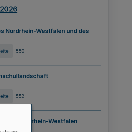
.2026
s Nordrhein-Westfalen und des
eite
550
hschullandschaft
eite
552
ung in Nordrhein-Westfalen
LADG NRW)
zustimmen,