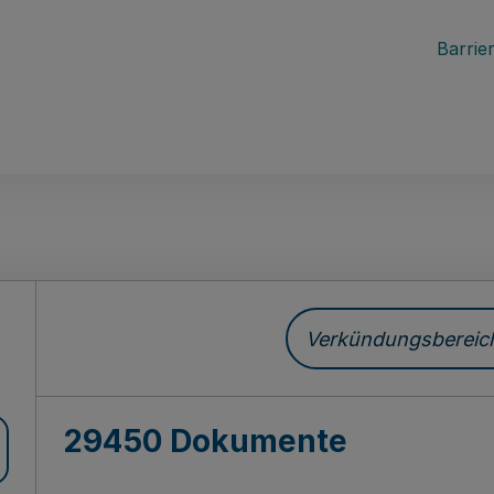
Barrier
ch
Verkündungsbereich 
29450 Dokumente