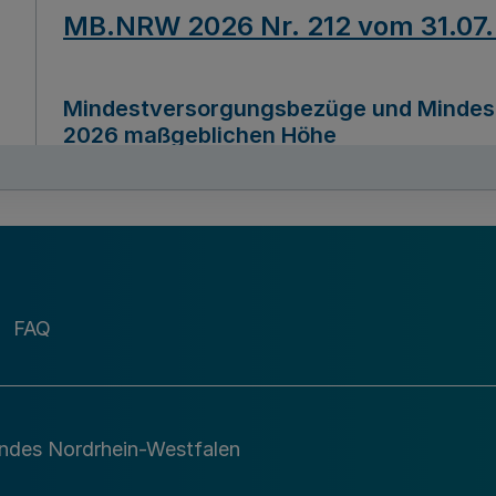
MB.NRW 2026 Nr. 212 vom 31.07
Mindestversorgungsbezüge und Mindesth
2026 maßgeblichen Höhe
Ausfertigungsdatum
22.07.2026
MB.NRW 2026 Nr. 211 vom 31.07
FAQ
Richtlinie zur Durchführung des Förder
Digital (MID)“ zum Teilprogramm MID-Di
andes Nordrhein-Westfalen
Ausfertigungsdatum
29.11.2026
A