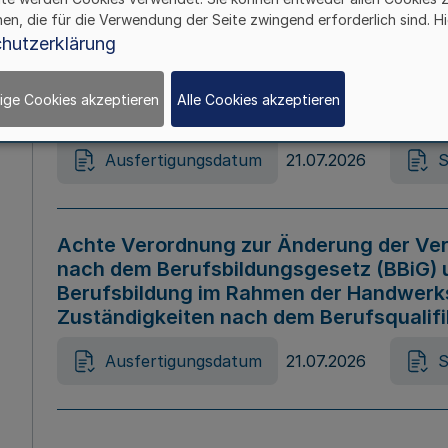
hen, die für die Verwendung der Seite zwingend erforderlich sind. Hi
Ausfertigungsdatum
21.07.2026
S
hutzerklärung
ige Cookies akzeptieren
Alle Cookies akzeptieren
Gesetz zur Änderung des Online-Casin
Ausfertigungsdatum
21.07.2026
S
Achte Verordnung zur Änderung der Ver
nach dem Berufsbildungsgesetz (BBiG) 
Berufsbildung im Rahmen der Handwerk
Zuständigkeiten nach dem Berufsqualif
Ausfertigungsdatum
21.07.2026
S