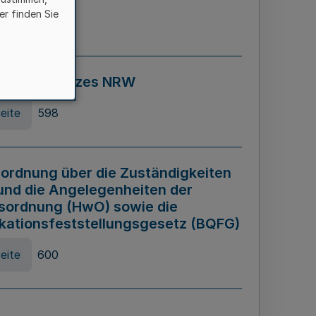
er finden Sie
eite
595
ospiel Gesetzes NRW
eite
598
ordnung über die Zuständigkeiten
und die Angelegenheiten der
sordnung (HwO) sowie die
ikationsfeststellungsgesetz (BQFG)
eite
600