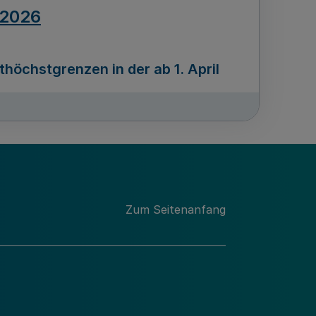
.2026
öchstgrenzen in der ab 1. April
Ausgabennummer
212
.2026
Zum Seitenanfang
programms „Mittelstand Innovativ &
gitale Prozesse
usgabennummer
211