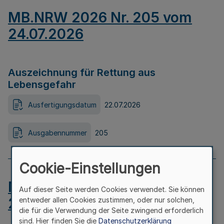
MB.NRW 2026 Nr. 205 vom
24.07.2026
Auszeichnung für Rettung aus
Lebensgefahr
Ausfertigungsdatum
22.07.2026
Ausgabennummer
205
Cookie-Einstellungen
MB.NRW 2026 Nr. 204 vom
Auf dieser Seite werden Cookies verwendet. Sie können
24.07.2026
entweder allen Cookies zustimmen, oder nur solchen,
die für die Verwendung der Seite zwingend erforderlich
sind. Hier finden Sie die
Datenschutzerklärung