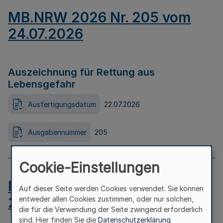
MB.NRW 2026 Nr. 205 vom
24.07.2026
Auszeichnung für Rettung aus
Lebensgefahr
Ausfertigungsdatum
22.07.2026
Ausgabennummer
205
Cookie-Einstellungen
MB.NRW 2026 Nr. 204 vom
Auf dieser Seite werden Cookies verwendet. Sie können
24.07.2026
entweder allen Cookies zustimmen, oder nur solchen,
die für die Verwendung der Seite zwingend erforderlich
sind. Hier finden Sie die
Datenschutzerklärung