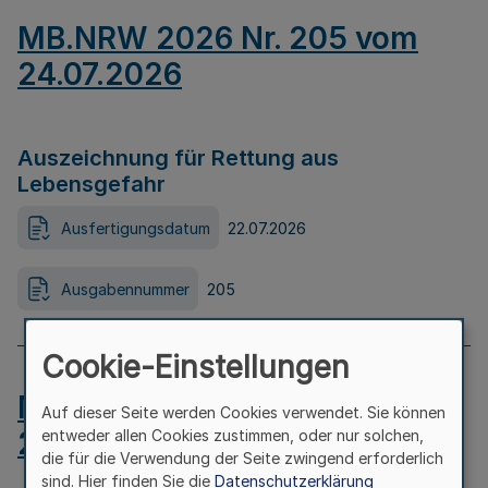
MB.NRW 2026 Nr. 205 vom
24.07.2026
Auszeichnung für Rettung aus
Lebensgefahr
Ausfertigungsdatum
22.07.2026
Ausgabennummer
205
Cookie-Einstellungen
MB.NRW 2026 Nr. 204 vom
Auf dieser Seite werden Cookies verwendet. Sie können
24.07.2026
entweder allen Cookies zustimmen, oder nur solchen,
die für die Verwendung der Seite zwingend erforderlich
sind. Hier finden Sie die
Datenschutzerklärung