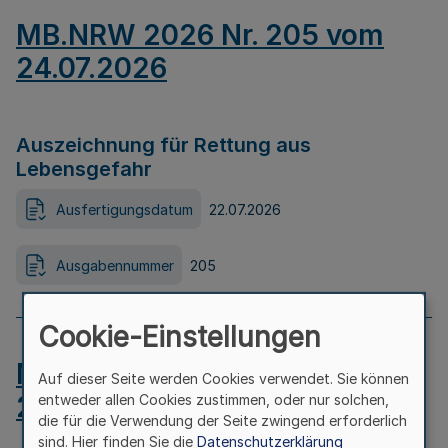
MB.NRW 2026 Nr. 205 vom
24.07.2026
Auszeichnung für Rettung aus
Lebensgefahr
Ausfertigungsdatum
22.07.2026
Ausgabennummer
205
Cookie-Einstellungen
MB.NRW 2026 Nr. 204 vom
Auf dieser Seite werden Cookies verwendet. Sie können
24.07.2026
entweder allen Cookies zustimmen, oder nur solchen,
die für die Verwendung der Seite zwingend erforderlich
sind. Hier finden Sie die
Datenschutzerklärung