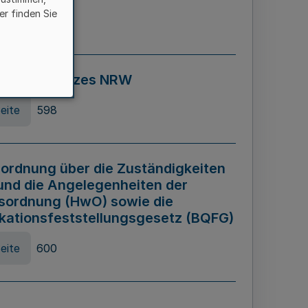
er finden Sie
eite
595
ospiel Gesetzes NRW
eite
598
ordnung über die Zuständigkeiten
und die Angelegenheiten der
sordnung (HwO) sowie die
ikationsfeststellungsgesetz (BQFG)
eite
600