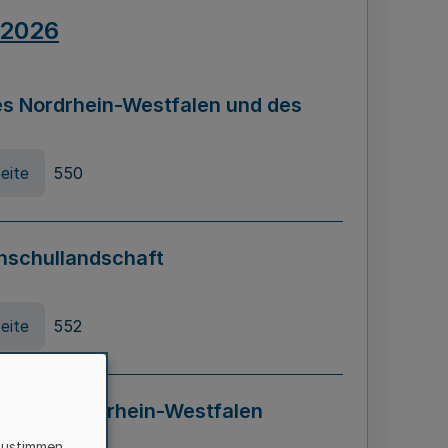
.2026
s Nordrhein-Westfalen und des
eite
550
hschullandschaft
eite
552
ung in Nordrhein-Westfalen
LADG NRW)
zustimmen,