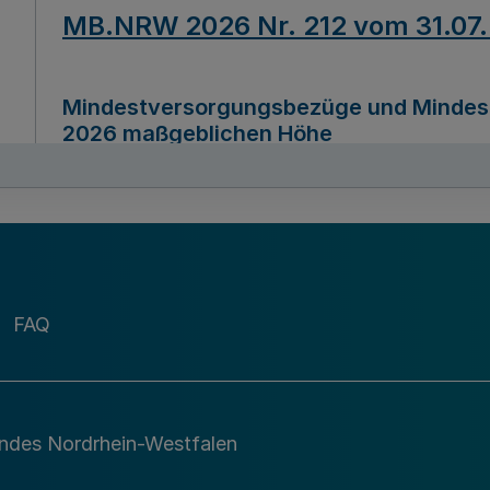
MB.NRW 2026 Nr. 212 vom 31.07
Mindestversorgungsbezüge und Mindesth
2026 maßgeblichen Höhe
Ausfertigungsdatum
22.07.2026
MB.NRW 2026 Nr. 211 vom 31.07
FAQ
Richtlinie zur Durchführung des Förder
Digital (MID)“ zum Teilprogramm MID-Di
andes Nordrhein-Westfalen
Ausfertigungsdatum
29.11.2026
A