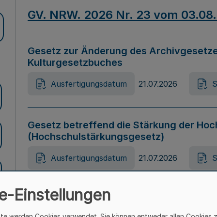
GV. NRW. 2026 Nr. 23 vom 03.08
Gesetz zur Änderung des Archivgesetze
Kulturgesetzbuches
Ausfertigungsdatum
21.07.2026
S
Gesetz betreffend die Stärkung der Hoc
(Hochschulstärkungsgesetz)
Ausfertigungsdatum
21.07.2026
S
e-Einstellungen
Gesetz zur Vermeidung von Diskriminier
(Landesantidiskriminierungsgesetz – 
ite werden Cookies verwendet. Sie können entweder allen Cookies 