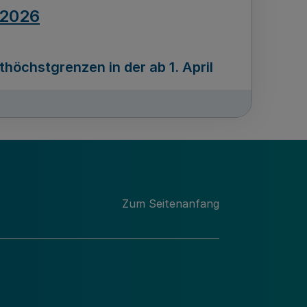
.2026
öchstgrenzen in der ab 1. April
Ausgabennummer
212
.2026
Zum Seitenanfang
programms „Mittelstand Innovativ &
gitale Prozesse
usgabennummer
211