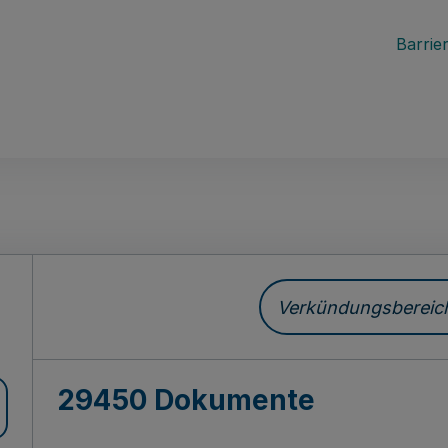
Barrier
ch
Verkündungsbereich 
29450 Dokumente