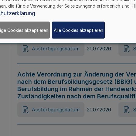
hen, die für die Verwendung der Seite zwingend erforderlich sind. Hi
Ausfertigungsdatum
21.07.2026
S
hutzerklärung
ige Cookies akzeptieren
Alle Cookies akzeptieren
Gesetz zur Änderung des Online-Casin
Ausfertigungsdatum
21.07.2026
S
Achte Verordnung zur Änderung der Ver
nach dem Berufsbildungsgesetz (BBiG) 
Berufsbildung im Rahmen der Handwerk
Zuständigkeiten nach dem Berufsqualif
Ausfertigungsdatum
21.07.2026
S