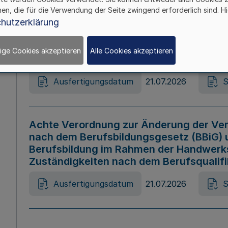
hen, die für die Verwendung der Seite zwingend erforderlich sind. Hi
Ausfertigungsdatum
21.07.2026
S
hutzerklärung
ige Cookies akzeptieren
Alle Cookies akzeptieren
Gesetz zur Änderung des Online-Casin
Ausfertigungsdatum
21.07.2026
S
Achte Verordnung zur Änderung der Ver
nach dem Berufsbildungsgesetz (BBiG) 
Berufsbildung im Rahmen der Handwerk
Zuständigkeiten nach dem Berufsqualif
Ausfertigungsdatum
21.07.2026
S