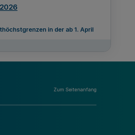
.2026
öchstgrenzen in der ab 1. April
Ausgabennummer
212
.2026
Zum Seitenanfang
programms „Mittelstand Innovativ &
gitale Prozesse
usgabennummer
211