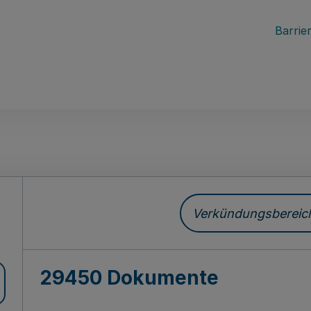
Barrier
ch
Verkündungsbereich 
29450 Dokumente