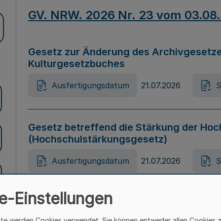
GV. NRW. 2026 Nr. 23 vom 03.08
Gesetz zur Änderung des Archivgesetze
Kulturgesetzbuches
Ausfertigungsdatum
21.07.2026
S
Gesetz betreffend die Stärkung der Hoc
(Hochschulstärkungsgesetz)
Ausfertigungsdatum
21.07.2026
S
e-Einstellungen
Gesetz zur Vermeidung von Diskriminier
(Landesantidiskriminierungsgesetz – 
ite werden Cookies verwendet. Sie können entweder allen Cookies 