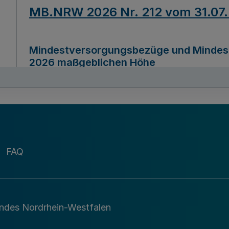
MB.NRW 2026 Nr. 212 vom 31.07
Mindestversorgungsbezüge und Mindesth
2026 maßgeblichen Höhe
Ausfertigungsdatum
22.07.2026
MB.NRW 2026 Nr. 211 vom 31.07
FAQ
Richtlinie zur Durchführung des Förder
Digital (MID)“ zum Teilprogramm MID-Di
andes Nordrhein-Westfalen
Ausfertigungsdatum
29.11.2026
A