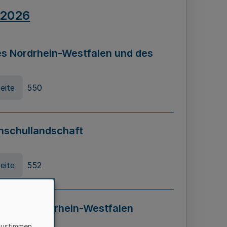
.2026
s Nordrhein-Westfalen und des
eite
550
hschullandschaft
eite
552
ung in Nordrhein-Westfalen
LADG NRW)
zustimmen,