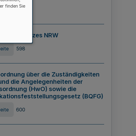
er finden Sie
eite
595
ospiel Gesetzes NRW
eite
598
ordnung über die Zuständigkeiten
und die Angelegenheiten der
sordnung (HwO) sowie die
ikationsfeststellungsgesetz (BQFG)
eite
600