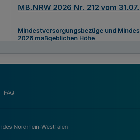
MB.NRW 2026 Nr. 212 vom 31.07
Mindestversorgungsbezüge und Mindesth
2026 maßgeblichen Höhe
Ausfertigungsdatum
22.07.2026
MB.NRW 2026 Nr. 211 vom 31.07
FAQ
Richtlinie zur Durchführung des Förder
Digital (MID)“ zum Teilprogramm MID-Di
andes Nordrhein-Westfalen
Ausfertigungsdatum
29.11.2026
A