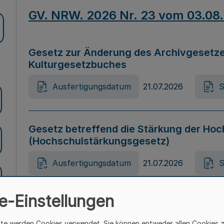
GV. NRW. 2026 Nr. 23 vom 03.08
Gesetz zur Änderung des Archivgesetze
Kulturgesetzbuches
Ausfertigungsdatum
21.07.2026
S
Gesetz betreffend die Stärkung der Hoc
(Hochschulstärkungsgesetz)
Ausfertigungsdatum
21.07.2026
S
e-Einstellungen
Gesetz zur Vermeidung von Diskriminier
(Landesantidiskriminierungsgesetz – 
ite werden Cookies verwendet. Sie können entweder allen Cookies 