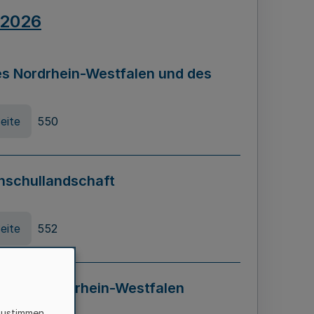
.2026
s Nordrhein-Westfalen und des
eite
550
hschullandschaft
eite
552
ung in Nordrhein-Westfalen
LADG NRW)
zustimmen,