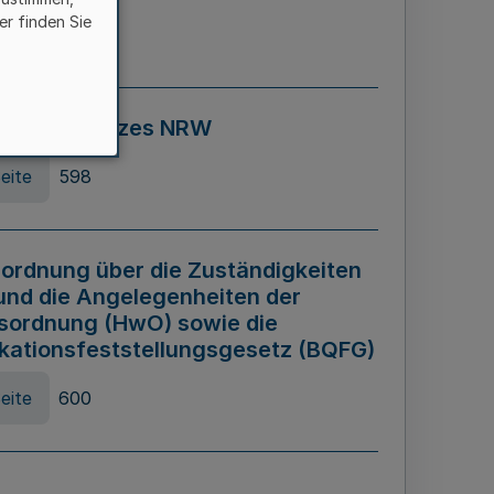
er finden Sie
eite
595
ospiel Gesetzes NRW
eite
598
ordnung über die Zuständigkeiten
und die Angelegenheiten der
sordnung (HwO) sowie die
ikationsfeststellungsgesetz (BQFG)
eite
600