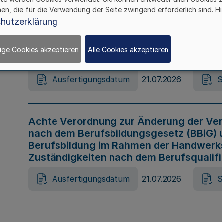
hen, die für die Verwendung der Seite zwingend erforderlich sind. Hi
Ausfertigungsdatum
21.07.2026
S
hutzerklärung
ige Cookies akzeptieren
Alle Cookies akzeptieren
Gesetz zur Änderung des Online-Casin
Ausfertigungsdatum
21.07.2026
S
Achte Verordnung zur Änderung der Ver
nach dem Berufsbildungsgesetz (BBiG) 
Berufsbildung im Rahmen der Handwerk
Zuständigkeiten nach dem Berufsqualif
Ausfertigungsdatum
21.07.2026
S