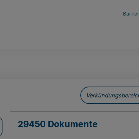
Barrier
ch
Verkündungsbereich 
29450 Dokumente