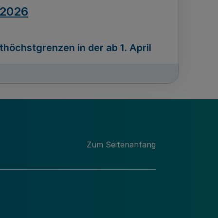
.2026
öchstgrenzen in der ab 1. April
Ausgabennummer
212
.2026
Zum Seitenanfang
programms „Mittelstand Innovativ &
gitale Prozesse
usgabennummer
211