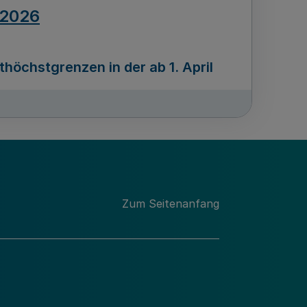
.2026
öchstgrenzen in der ab 1. April
Ausgabennummer
212
.2026
Zum Seitenanfang
programms „Mittelstand Innovativ &
gitale Prozesse
usgabennummer
211