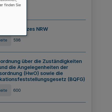
er finden Sie
eite
595
ospiel Gesetzes NRW
eite
598
ordnung über die Zuständigkeiten
und die Angelegenheiten der
sordnung (HwO) sowie die
ikationsfeststellungsgesetz (BQFG)
eite
600