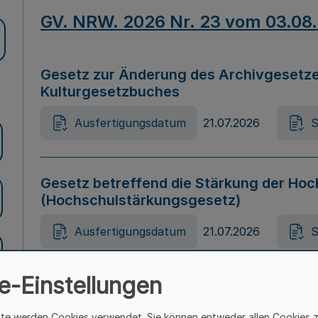
GV. NRW. 2026 Nr. 23 vom 03.08
Gesetz zur Änderung des Archivgesetze
Kulturgesetzbuches
Ausfertigungsdatum
21.07.2026
S
Gesetz betreffend die Stärkung der Hoc
(Hochschulstärkungsgesetz)
Ausfertigungsdatum
21.07.2026
S
e-Einstellungen
Gesetz zur Vermeidung von Diskriminier
(Landesantidiskriminierungsgesetz – 
ite werden Cookies verwendet. Sie können entweder allen Cookies 