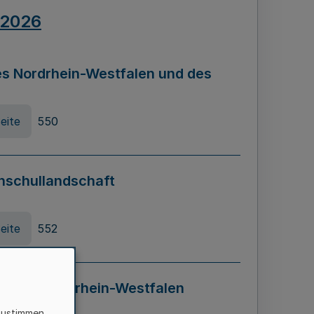
.2026
s Nordrhein-Westfalen und des
eite
550
hschullandschaft
eite
552
ung in Nordrhein-Westfalen
LADG NRW)
zustimmen,