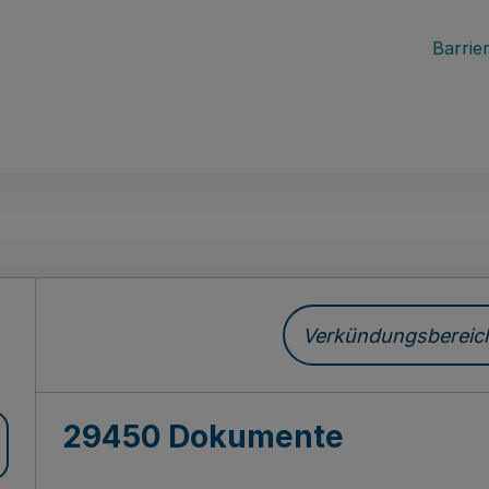
Barrier
ch
Verkündungsbereich 
29450 Dokumente