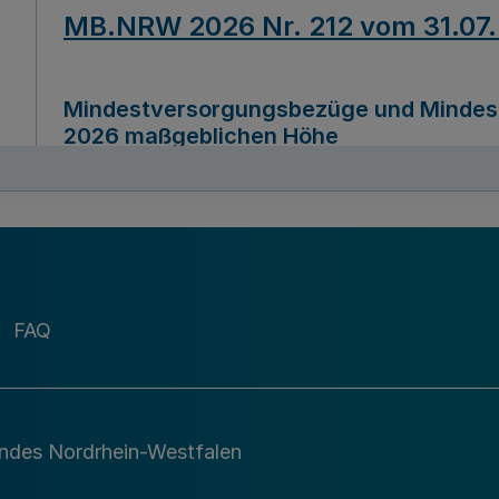
MB.NRW 2026 Nr. 212 vom 31.07
Mindestversorgungsbezüge und Mindesth
2026 maßgeblichen Höhe
Ausfertigungsdatum
22.07.2026
MB.NRW 2026 Nr. 211 vom 31.07
FAQ
Richtlinie zur Durchführung des Förder
Digital (MID)“ zum Teilprogramm MID-Di
andes Nordrhein-Westfalen
Ausfertigungsdatum
29.11.2026
A