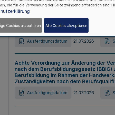
hen, die für die Verwendung der Seite zwingend erforderlich sind. Hi
Ausfertigungsdatum
21.07.2026
S
hutzerklärung
ige Cookies akzeptieren
Alle Cookies akzeptieren
Gesetz zur Änderung des Online-Casin
Ausfertigungsdatum
21.07.2026
S
Achte Verordnung zur Änderung der Ver
nach dem Berufsbildungsgesetz (BBiG) 
Berufsbildung im Rahmen der Handwerk
Zuständigkeiten nach dem Berufsqualif
Ausfertigungsdatum
21.07.2026
S