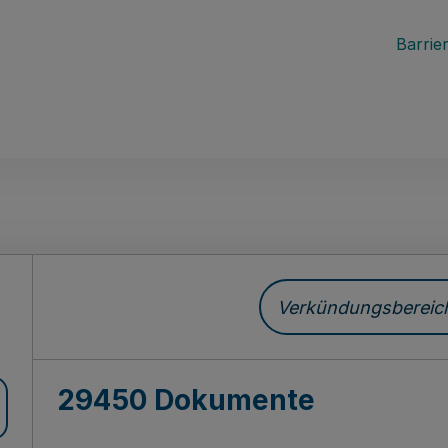
Barrier
ch
Verkündungsbereich 
29450 Dokumente