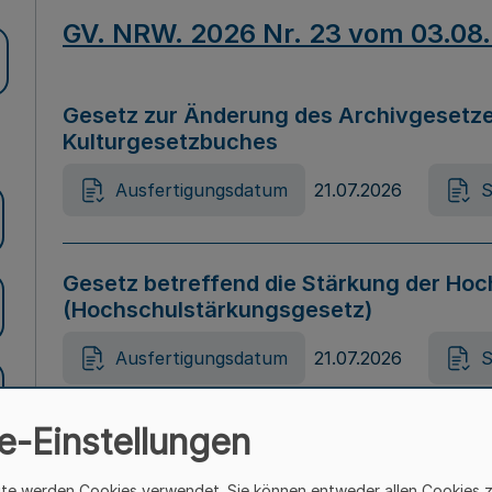
GV. NRW. 2026 Nr. 23 vom 03.08
Gesetz zur Änderung des Archivgesetze
Kulturgesetzbuches
Ausfertigungsdatum
21.07.2026
S
Gesetz betreffend die Stärkung der Hoc
(Hochschulstärkungsgesetz)
Ausfertigungsdatum
21.07.2026
S
e-Einstellungen
Gesetz zur Vermeidung von Diskriminier
(Landesantidiskriminierungsgesetz – 
ite werden Cookies verwendet. Sie können entweder allen Cookies 