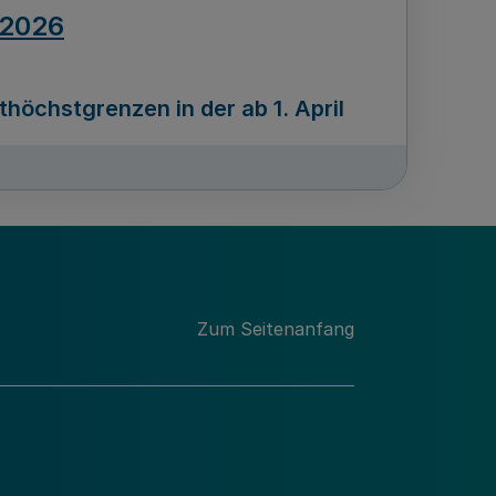
.2026
öchstgrenzen in der ab 1. April
Ausgabennummer
212
.2026
Zum Seitenanfang
programms „Mittelstand Innovativ &
gitale Prozesse
usgabennummer
211