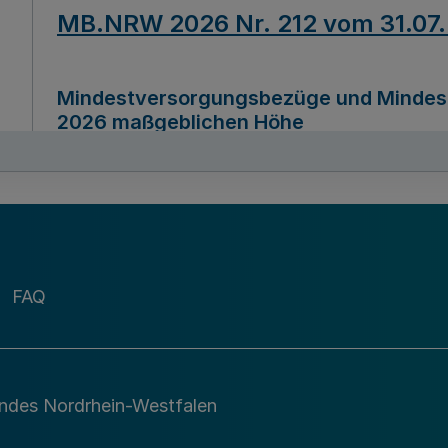
MB.NRW 2026 Nr. 212 vom 31.07
Mindestversorgungsbezüge und Mindesth
2026 maßgeblichen Höhe
Ausfertigungsdatum
22.07.2026
MB.NRW 2026 Nr. 211 vom 31.07
FAQ
Richtlinie zur Durchführung des Förder
Digital (MID)“ zum Teilprogramm MID-Di
andes Nordrhein-Westfalen
Ausfertigungsdatum
29.11.2026
A