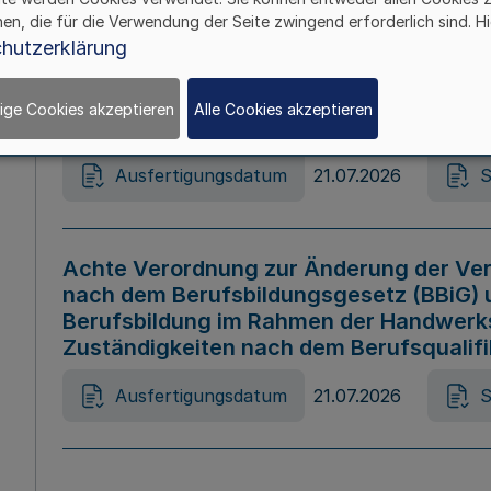
hen, die für die Verwendung der Seite zwingend erforderlich sind. Hi
Ausfertigungsdatum
21.07.2026
S
hutzerklärung
ige Cookies akzeptieren
Alle Cookies akzeptieren
Gesetz zur Änderung des Online-Casin
Ausfertigungsdatum
21.07.2026
S
Achte Verordnung zur Änderung der Ver
nach dem Berufsbildungsgesetz (BBiG) 
Berufsbildung im Rahmen der Handwerk
Zuständigkeiten nach dem Berufsqualif
Ausfertigungsdatum
21.07.2026
S