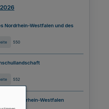
.2026
s Nordrhein-Westfalen und des
eite
550
hschullandschaft
eite
552
ung in Nordrhein-Westfalen
LADG NRW)
zustimmen,