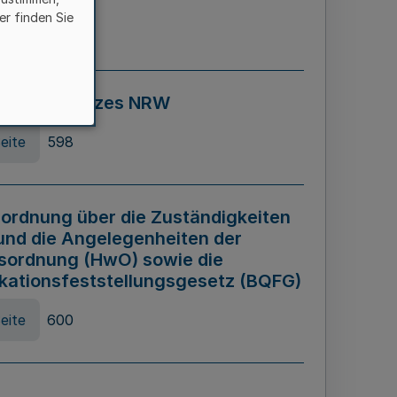
er finden Sie
eite
595
ospiel Gesetzes NRW
eite
598
ordnung über die Zuständigkeiten
und die Angelegenheiten der
sordnung (HwO) sowie die
ikationsfeststellungsgesetz (BQFG)
eite
600