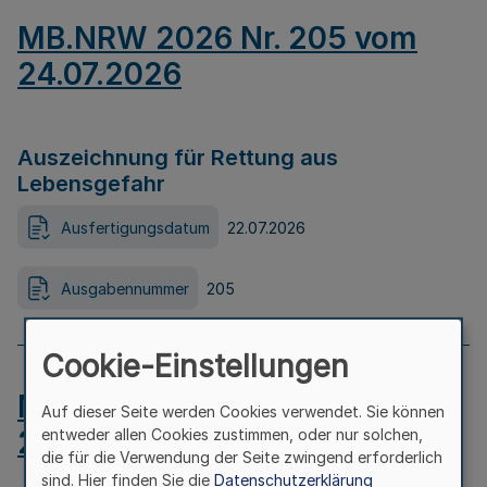
MB.NRW 2026 Nr. 205 vom
24.07.2026
Auszeichnung für Rettung aus
Lebensgefahr
Ausfertigungsdatum
22.07.2026
Ausgabennummer
205
Cookie-Einstellungen
MB.NRW 2026 Nr. 204 vom
Auf dieser Seite werden Cookies verwendet. Sie können
24.07.2026
entweder allen Cookies zustimmen, oder nur solchen,
die für die Verwendung der Seite zwingend erforderlich
sind. Hier finden Sie die
Datenschutzerklärung