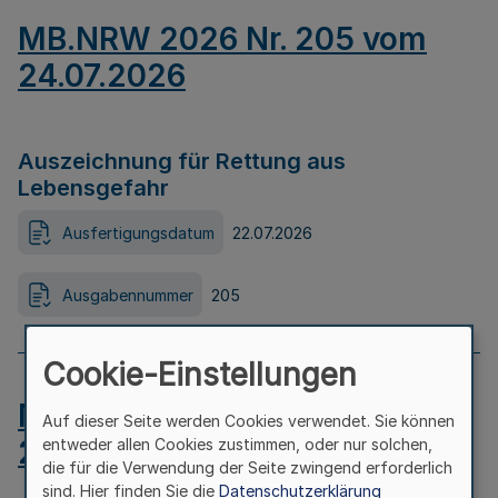
MB.NRW 2026 Nr. 205 vom
24.07.2026
Auszeichnung für Rettung aus
Lebensgefahr
Ausfertigungsdatum
22.07.2026
Ausgabennummer
205
Cookie-Einstellungen
MB.NRW 2026 Nr. 204 vom
Auf dieser Seite werden Cookies verwendet. Sie können
24.07.2026
entweder allen Cookies zustimmen, oder nur solchen,
die für die Verwendung der Seite zwingend erforderlich
sind. Hier finden Sie die
Datenschutzerklärung