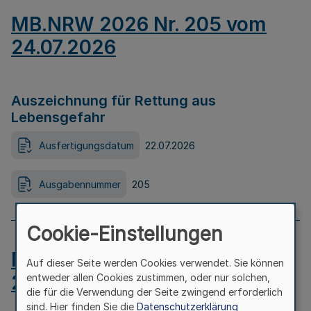
MB.NRW 2026 Nr. 205 vom
24.07.2026
Auszeichnung für Rettung aus
Lebensgefahr
Ausfertigungsdatum
22.07.2026
Ausgabennummer
205
Cookie-Einstellungen
MB.NRW 2026 Nr. 204 vom
Auf dieser Seite werden Cookies verwendet. Sie können
24.07.2026
entweder allen Cookies zustimmen, oder nur solchen,
die für die Verwendung der Seite zwingend erforderlich
sind. Hier finden Sie die
Datenschutzerklärung