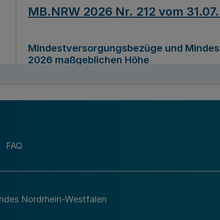
MB.NRW 2026 Nr. 212 vom 31.07
Mindestversorgungsbezüge und Mindesth
2026 maßgeblichen Höhe
Ausfertigungsdatum
22.07.2026
MB.NRW 2026 Nr. 211 vom 31.07
FAQ
Richtlinie zur Durchführung des Förder
Digital (MID)“ zum Teilprogramm MID-Di
andes Nordrhein-Westfalen
Ausfertigungsdatum
29.11.2026
A