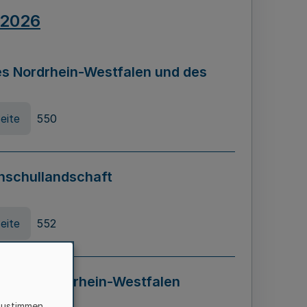
.2026
s Nordrhein-Westfalen und des
eite
550
hschullandschaft
eite
552
ung in Nordrhein-Westfalen
LADG NRW)
zustimmen,