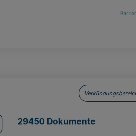
Barrier
ch
Verkündungsbereich 
29450 Dokumente