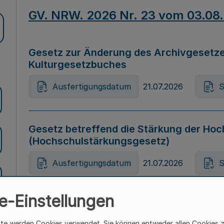
GV. NRW. 2026 Nr. 23 vom 03.08
Gesetz zur Änderung des Archivgesetze
Kulturgesetzbuches
Ausfertigungsdatum
21.07.2026
S
Gesetz betreffend die Stärkung der Hoc
(Hochschulstärkungsgesetz)
Ausfertigungsdatum
21.07.2026
S
e-Einstellungen
Gesetz zur Vermeidung von Diskriminier
(Landesantidiskriminierungsgesetz – 
ite werden Cookies verwendet. Sie können entweder allen Cookies 