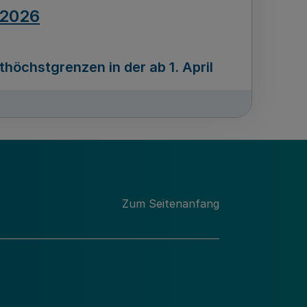
.2026
öchstgrenzen in der ab 1. April
Ausgabennummer
212
.2026
Zum Seitenanfang
programms „Mittelstand Innovativ &
gitale Prozesse
usgabennummer
211