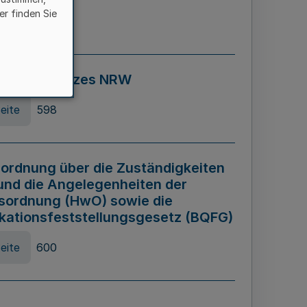
er finden Sie
eite
595
ospiel Gesetzes NRW
eite
598
ordnung über die Zuständigkeiten
und die Angelegenheiten der
sordnung (HwO) sowie die
ikationsfeststellungsgesetz (BQFG)
eite
600