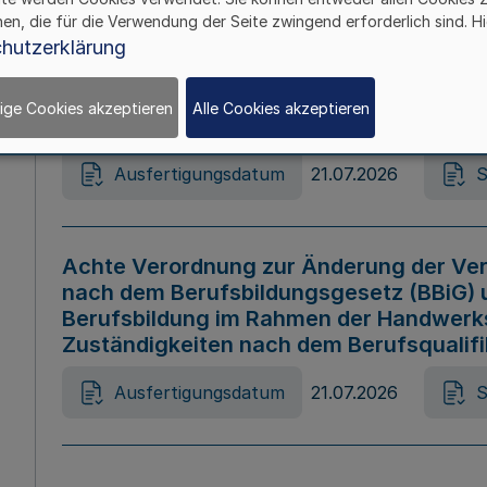
hen, die für die Verwendung der Seite zwingend erforderlich sind. Hi
Ausfertigungsdatum
21.07.2026
S
hutzerklärung
ige Cookies akzeptieren
Alle Cookies akzeptieren
Gesetz zur Änderung des Online-Casin
Ausfertigungsdatum
21.07.2026
S
Achte Verordnung zur Änderung der Ver
nach dem Berufsbildungsgesetz (BBiG) 
Berufsbildung im Rahmen der Handwerk
Zuständigkeiten nach dem Berufsqualif
Ausfertigungsdatum
21.07.2026
S