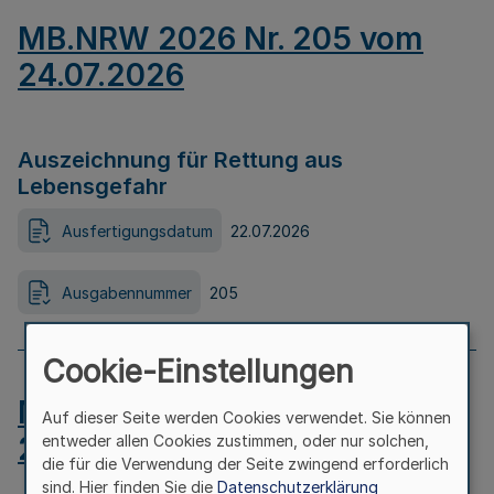
MB.NRW 2026 Nr. 205 vom
24.07.2026
Auszeichnung für Rettung aus
Lebensgefahr
Ausfertigungsdatum
22.07.2026
Ausgabennummer
205
Cookie-Einstellungen
MB.NRW 2026 Nr. 204 vom
Auf dieser Seite werden Cookies verwendet. Sie können
24.07.2026
entweder allen Cookies zustimmen, oder nur solchen,
die für die Verwendung der Seite zwingend erforderlich
sind. Hier finden Sie die
Datenschutzerklärung