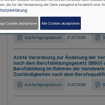
hen, die für die Verwendung der Seite zwingend erforderlich sind. Hi
Ausfertigungsdatum
21.07.2026
S
hutzerklärung
ige Cookies akzeptieren
Alle Cookies akzeptieren
Gesetz zur Änderung des Online-Casin
Ausfertigungsdatum
21.07.2026
S
Achte Verordnung zur Änderung der Ver
nach dem Berufsbildungsgesetz (BBiG) 
Berufsbildung im Rahmen der Handwerk
Zuständigkeiten nach dem Berufsqualif
Ausfertigungsdatum
21.07.2026
S