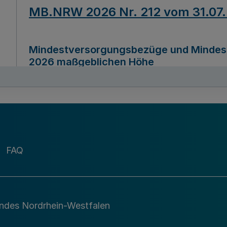
MB.NRW 2026 Nr. 212 vom 31.07
Mindestversorgungsbezüge und Mindesth
2026 maßgeblichen Höhe
Ausfertigungsdatum
22.07.2026
MB.NRW 2026 Nr. 211 vom 31.07
FAQ
Richtlinie zur Durchführung des Förder
Digital (MID)“ zum Teilprogramm MID-Di
andes Nordrhein-Westfalen
Ausfertigungsdatum
29.11.2026
A