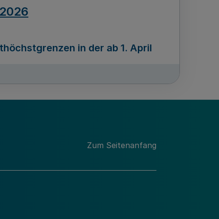
.2026
öchstgrenzen in der ab 1. April
Ausgabennummer
212
.2026
Zum Seitenanfang
programms „Mittelstand Innovativ &
gitale Prozesse
usgabennummer
211