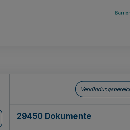
Barrier
ch
Verkündungsbereich 
29450 Dokumente