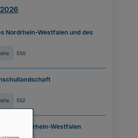
.2026
s Nordrhein-Westfalen und des
eite
550
hschullandschaft
eite
552
ung in Nordrhein-Westfalen
LADG NRW)
zustimmen,