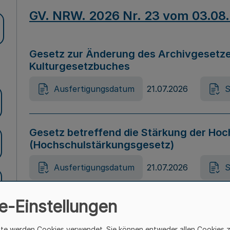
GV. NRW. 2026 Nr. 23 vom 03.08
Gesetz zur Änderung des Archivgesetze
Kulturgesetzbuches
Ausfertigungsdatum
21.07.2026
S
Gesetz betreffend die Stärkung der Hoc
(Hochschulstärkungsgesetz)
Ausfertigungsdatum
21.07.2026
S
e-Einstellungen
Gesetz zur Vermeidung von Diskriminier
(Landesantidiskriminierungsgesetz – 
ite werden Cookies verwendet. Sie können entweder allen Cookies 