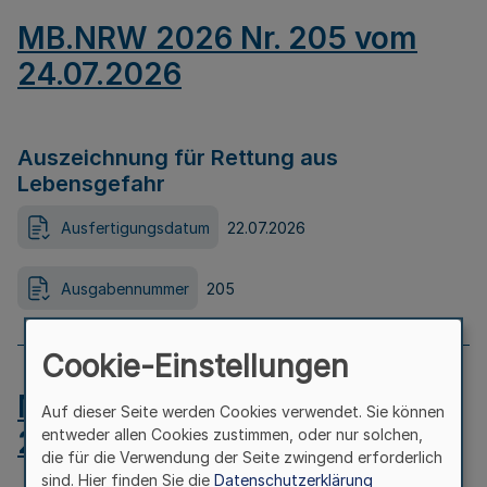
MB.NRW 2026 Nr. 205 vom
24.07.2026
Auszeichnung für Rettung aus
Lebensgefahr
Ausfertigungsdatum
22.07.2026
Ausgabennummer
205
Cookie-Einstellungen
MB.NRW 2026 Nr. 204 vom
Auf dieser Seite werden Cookies verwendet. Sie können
24.07.2026
entweder allen Cookies zustimmen, oder nur solchen,
die für die Verwendung der Seite zwingend erforderlich
sind. Hier finden Sie die
Datenschutzerklärung