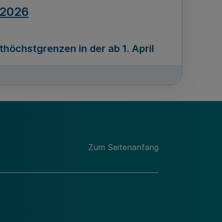
.2026
öchstgrenzen in der ab 1. April
Ausgabennummer
212
.2026
Zum Seitenanfang
programms „Mittelstand Innovativ &
gitale Prozesse
usgabennummer
211