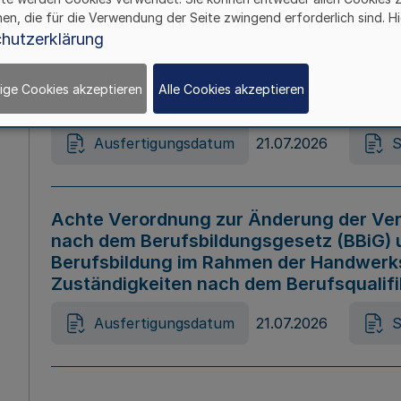
hen, die für die Verwendung der Seite zwingend erforderlich sind. Hi
Ausfertigungsdatum
21.07.2026
S
hutzerklärung
ige Cookies akzeptieren
Alle Cookies akzeptieren
Gesetz zur Änderung des Online-Casin
Ausfertigungsdatum
21.07.2026
S
Achte Verordnung zur Änderung der Ver
nach dem Berufsbildungsgesetz (BBiG) 
Berufsbildung im Rahmen der Handwerk
Zuständigkeiten nach dem Berufsqualif
Ausfertigungsdatum
21.07.2026
S