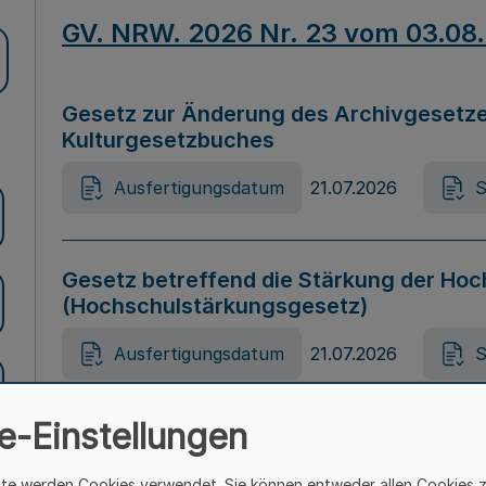
GV. NRW. 2026 Nr. 23 vom 03.08
Gesetz zur Änderung des Archivgesetze
Kulturgesetzbuches
Ausfertigungsdatum
21.07.2026
S
Gesetz betreffend die Stärkung der Hoc
(Hochschulstärkungsgesetz)
Ausfertigungsdatum
21.07.2026
S
e-Einstellungen
Gesetz zur Vermeidung von Diskriminier
(Landesantidiskriminierungsgesetz – 
ite werden Cookies verwendet. Sie können entweder allen Cookies 