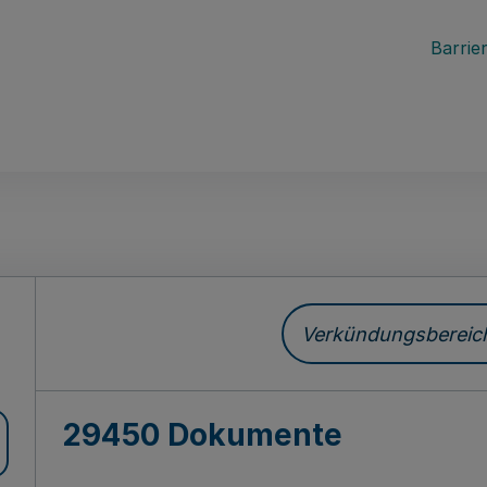
Barrier
ch
Verkündungsbereich 
29450 Dokumente