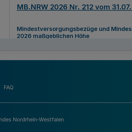
MB.NRW 2026 Nr. 212 vom 31.07
Mindestversorgungsbezüge und Mindesth
2026 maßgeblichen Höhe
Ausfertigungsdatum
22.07.2026
MB.NRW 2026 Nr. 211 vom 31.07
FAQ
Richtlinie zur Durchführung des Förder
Digital (MID)“ zum Teilprogramm MID-Di
andes Nordrhein-Westfalen
Ausfertigungsdatum
29.11.2026
A