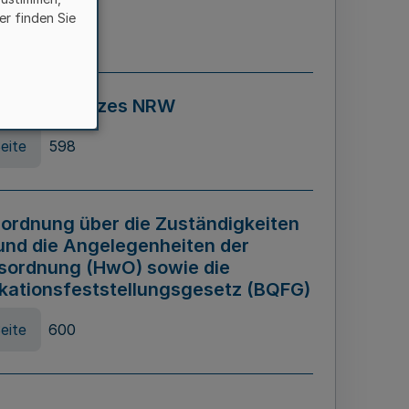
er finden Sie
eite
595
ospiel Gesetzes NRW
eite
598
ordnung über die Zuständigkeiten
und die Angelegenheiten der
sordnung (HwO) sowie die
ikationsfeststellungsgesetz (BQFG)
eite
600