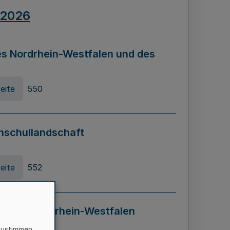
.2026
s Nordrhein-Westfalen und des
eite
550
hschullandschaft
eite
552
ung in Nordrhein-Westfalen
LADG NRW)
zustimmen,