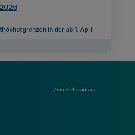
.2026
öchstgrenzen in der ab 1. April
Ausgabennummer
212
.2026
Zum Seitenanfang
programms „Mittelstand Innovativ &
gitale Prozesse
usgabennummer
211