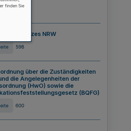
er finden Sie
eite
595
ospiel Gesetzes NRW
eite
598
ordnung über die Zuständigkeiten
und die Angelegenheiten der
sordnung (HwO) sowie die
ikationsfeststellungsgesetz (BQFG)
eite
600