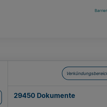
Barrier
ch
Verkündungsbereich 
29450 Dokumente