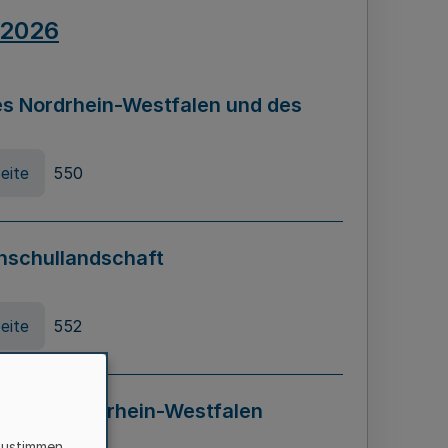
.2026
s Nordrhein-Westfalen und des
eite
550
hschullandschaft
eite
552
ung in Nordrhein-Westfalen
LADG NRW)
zustimmen,