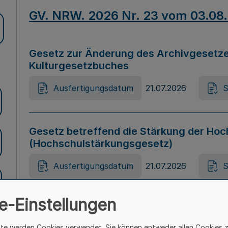
GV. NRW. 2026 Nr. 23 vom 03.08
Gesetz zur Änderung des Archivgesetze
Kulturgesetzbuches
Ausfertigungsdatum
21.07.2026
S
Gesetz betreffend die Stärkung der Hoc
(Hochschulstärkungsgesetz)
Ausfertigungsdatum
21.07.2026
S
e-Einstellungen
Gesetz zur Vermeidung von Diskriminier
(Landesantidiskriminierungsgesetz – 
ite werden Cookies verwendet. Sie können entweder allen Cookies 