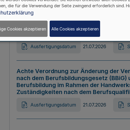
hen, die für die Verwendung der Seite zwingend erforderlich sind. Hi
Ausfertigungsdatum
21.07.2026
S
hutzerklärung
ige Cookies akzeptieren
Alle Cookies akzeptieren
Gesetz zur Änderung des Online-Casin
Ausfertigungsdatum
21.07.2026
S
Achte Verordnung zur Änderung der Ver
nach dem Berufsbildungsgesetz (BBiG) 
Berufsbildung im Rahmen der Handwerk
Zuständigkeiten nach dem Berufsqualif
Ausfertigungsdatum
21.07.2026
S