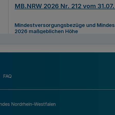
MB.NRW 2026 Nr. 212 vom 31.07
Mindestversorgungsbezüge und Mindesth
2026 maßgeblichen Höhe
Ausfertigungsdatum
22.07.2026
MB.NRW 2026 Nr. 211 vom 31.07
FAQ
Richtlinie zur Durchführung des Förder
Digital (MID)“ zum Teilprogramm MID-Di
andes Nordrhein-Westfalen
Ausfertigungsdatum
29.11.2026
A